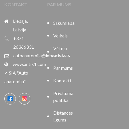
KONTAKTI
PAR MUMS
Liepāja,
Sākumlapa
Latvija
Veikals
+371
26366331
Vēlmju
saraksts
autoanatomija@inbox.lv
www.antik1.com
Par mums
✓ SIA "Auto
Kontakti
anatomija"
Privātuma
politika
Distances
līgums