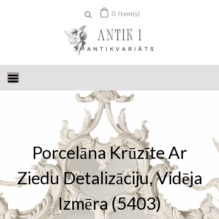
Skip
0
Item(s)
to
content
Porcelāna Krūzīte Ar
Ziedu Detalizāciju, Vidēja
Izmēra (5403)