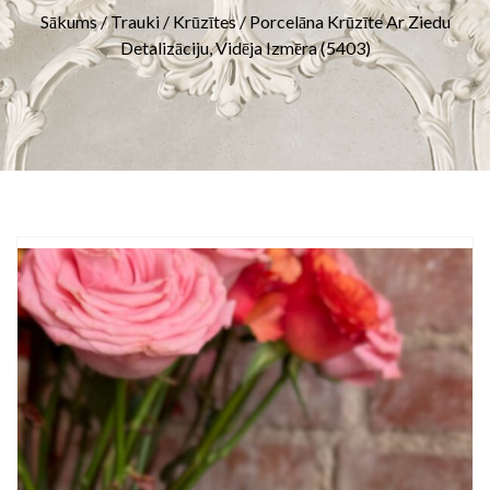
Sākums
/
Trauki
/
Krūzītes
/ Porcelāna Krūzīte Ar Ziedu
Detalizāciju, Vidēja Izmēra (5403)