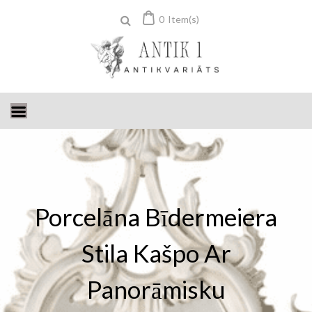
Skip
0
Item(s)
to
content
Porcelāna Bīdermeiera
Stila Kašpo Ar
Panorāmisku