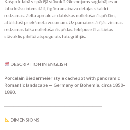
Kašpo ir labā vispārējā stāvoklī. Gleznojums saglabājies ar
labu krāsu intensitāti, figūru un ainavu detaļas skaidri
redzamas. Zelta apmale ar dabiskas nolietošanās pēdām,
atbilstoši priekšmeta vecumam. Uz pamatnes ārējās virsmas
redzamas laika nolietošanās pēdas. Iekšpuse tīra. Lietas
stāvoklis pilnībā atspoguļots fotogrāfijās.
―――――――――――――――――――――
DESCRIPTION IN ENGLISH
Porcelain Biedermeier style cachepot with panoramic
Romantic landscape — Germany or Bohemia, circa 1850–
1880.
―――――――――――――――――――――
DIMENSIONS