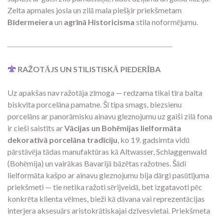
Zelta apmales josla un zilā mala piešķir priekšmetam
Bīdermeiera
un
agrīnā
Historicisma
stila noformējumu.
―――――――――――――――――――――
RAŽOTĀJS UN STILISTISKĀ PIEDERĪBA
Uz apakšas nav ražotāja zīmoga — redzama tikai tīra balta
biskvīta porcelāna pamatne. Šī tipa smags, biezsienu
porcelāns ar panorāmisku ainavu gleznojumu uz gaiši zilā fona
ir cieši saistīts ar
Vācijas un Bohēmijas lielformāta
dekoratīvā porcelāna tradīciju
, ko 19. gadsimta vidū
pārstāvēja tādas manufaktūras kā Altwasser, Schlaggenwald
(Bohēmija) un vairākas Bavarijā bāzētas ražotnes. Šādi
lielformāta kašpo ar ainavu gleznojumu bija dārgi pasūtījuma
priekšmeti — tie netika ražoti sērijveidā, bet izgatavoti pēc
konkrēta klienta vēlmes, bieži kā dāvana vai reprezentācijas
interjera aksesuārs aristokrātiskajai dzīvesvietai. Priekšmeta