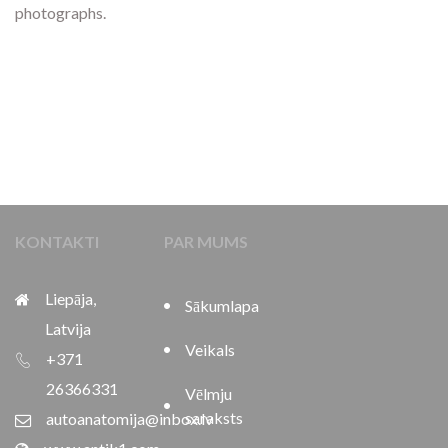
photographs.
KONTAKTI
PAR MUMS
Liepāja,
Sākumlapa
Latvija
Veikals
+371
26366331
Vēlmju
saraksts
autoanatomija@inbox.lv