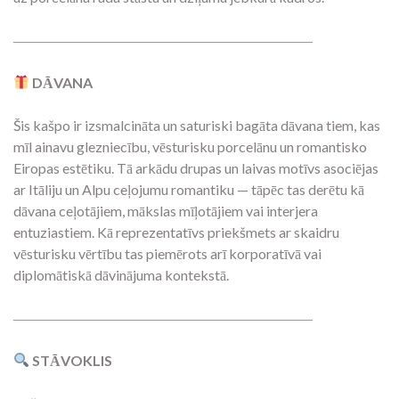
―――――――――――――――――――――
DĀVANA
Šis kašpo ir izsmalcināta un saturiski bagāta dāvana tiem, kas
mīl ainavu glezniecību, vēsturisku porcelānu un romantisko
Eiropas estētiku. Tā arkādu drupas un laivas motīvs asociējas
ar Itāliju un Alpu ceļojumu romantiku — tāpēc tas derētu kā
dāvana ceļotājiem, mākslas mīļotājiem vai interjera
entuziastiem. Kā reprezentatīvs priekšmets ar skaidru
vēsturisku vērtību tas piemērots arī korporatīvā vai
diplomātiskā dāvinājuma kontekstā.
―――――――――――――――――――――
STĀVOKLIS