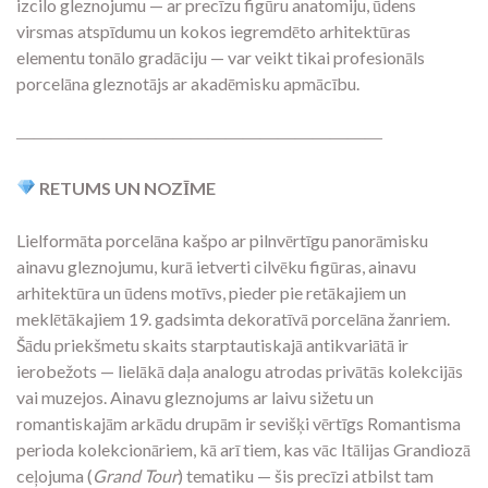
izcilo gleznojumu — ar precīzu figūru anatomiju, ūdens
virsmas atspīdumu un kokos iegremdēto arhitektūras
elementu tonālo gradāciju — var veikt tikai profesionāls
porcelāna gleznotājs ar akadēmisku apmācību.
―――――――――――――――――――――
RETUMS UN NOZĪME
Lielformāta porcelāna kašpo ar pilnvērtīgu panorāmisku
ainavu gleznojumu, kurā ietverti cilvēku figūras, ainavu
arhitektūra un ūdens motīvs, pieder pie retākajiem un
meklētākajiem 19. gadsimta dekoratīvā porcelāna žanriem.
Šādu priekšmetu skaits starptautiskajā antikvariātā ir
ierobežots — lielākā daļa analogu atrodas privātās kolekcijās
vai muzejos. Ainavu gleznojums ar laivu sižetu un
romantiskajām arkādu drupām ir sevišķi vērtīgs Romantisma
perioda kolekcionāriem, kā arī tiem, kas vāc Itālijas Grandiozā
ceļojuma (
Grand Tour
) tematiku — šis precīzi atbilst tam