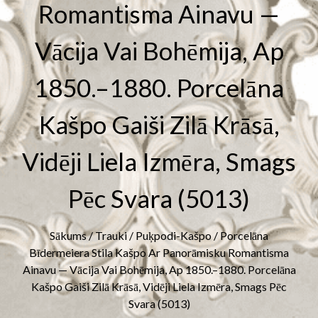
Romantisma Ainavu —
Vācija Vai Bohēmija, Ap
1850.–1880. Porcelāna
Kašpo Gaiši Zilā Krāsā,
Vidēji Liela Izmēra, Smags
Pēc Svara (5013)
Sākums
/
Trauki
/
Puķpodi-Kašpo
/ Porcelāna
Bīdermeiera Stila Kašpo Ar Panorāmisku Romantisma
Ainavu — Vācija Vai Bohēmija, Ap 1850.–1880. Porcelāna
Kašpo Gaiši Zilā Krāsā, Vidēji Liela Izmēra, Smags Pēc
Svara (5013)