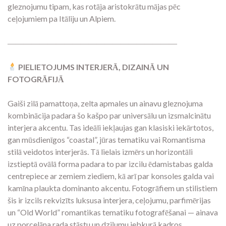
gleznojumu tipam, kas rotāja aristokrātu mājas pēc
ceļojumiem pa Itāliju un Alpiem.
―――――――――――――――――――――
PIELIETOJUMS INTERJERĀ, DIZAINĀ UN
FOTOGRĀFIJĀ
Gaiši zilā pamattoņa, zelta apmales un ainavu gleznojuma
kombinācija padara šo kašpo par universālu un izsmalcinātu
interjera akcentu. Tas ideāli iekļaujas gan klasiski iekārtotos,
gan mūsdienīgos “coastal”, jūras tematiku vai Romantisma
stilā veidotos interjerās. Tā lielais izmērs un horizontāli
izstieptā ovālā forma padara to par izcilu ēdamistabas galda
centrepiece ar zemiem ziediem, kā arī par konsoles galda vai
kamīna plaukta dominanto akcentu. Fotogrāfiem un stilistiem
šis ir izcils rekvizīts luksusa interjera, ceļojumu, parfimērijas
un “Old World” romantikas tematiku fotografēšanai — ainava
uz porcelāna rada stāstu un dziļumu jebkurā kadros.