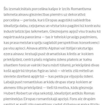
Šis izsmalcinātais porcelāna kašpo ir izcils Romantisma
laikmeta ainavu glezniecības piemērs uz dekoratīvā
porcelāna — perioda, kurā Eiropas augstākā sabiedrība
idealizēja dabu, ceļojumus un vēsturisko pagātni kā kontrastu
industrializācijas laikmetam. Gleznojums apjož visu trauku kā
nepārtraukta panorāma — tas ir tehniski prasīgs paņēmiens,
kas prasa meistara spēju saglabāt perspektīvas konsekvenci
pa visu aploci. Ainava attēlo Alpīnai vai Itālijai raksturīgu
ezera ainavu: kreisajā pusē dramatiskas klintis ar kokiem
priekšplānā, centrā plašs miglains ūdens plaknis ar kalnu
siluetiem fonā un vairāki buru māsti tālumā, priekšplānā divas
košā apģērbā tērptas figūras laivā — vīrietis zilā mētelī un
sieviete dzeltenā apģērbā — kas pelda pa viļņojošu ūdeni.
Labajā pusē romantiskas arkādu drupas starp kokiem ar
akmens tiltu priekšplānā — tieši tā motīva, kādu gleznoja
Hubert Robert un viņa sekotāji, idealizējot antīkās Romas
pieminekļus Eiropas romantiskajā apziņā. Fons aiz drupām
saplūst ar gaiši zilo pamattoņu, radot dziļuma un gaisa ilūziju.