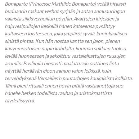
Bonaparte (Princesse Mathilde Bonaparte) vetää hitaasti
buduaarin raskaat verhot syrjään ja antaa aamuauringon
valaista silkkiverhoillun pöydän. Avattujen kirjeiden ja
hajuvesipullojen keskellä hänen katseensa pysähtyy
kultaiseen loisteeseen, joka ympäröi syvää, kuninkaallisen
sinistä pintaa. Kun hän nostaa kantta sen jalon, pienen
kävynmuotoisen nupin kohdalta, kuuman suklaan tuoksu
leviää huoneeseen ja sekoittuu vastaleikattujen ruusujen
aromiin. Posliiniin hienosti maalattu eksoottinen lintu
näyttää heräävän eloon aamun valon leikissä, kuin
tervehdyksenä Versailles’n puutarhojen kaukaisista kolkista.
Tämä pieni rituaali ennen hovin pitkiä vastaanottoja suo
hänelle hetken todellista rauhaa ja aristokraattista
täydellisyyttä.