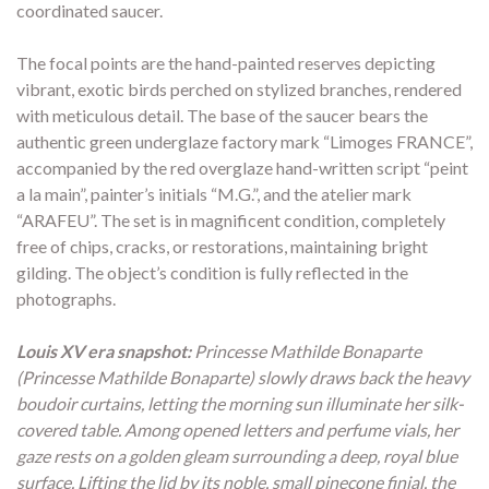
coordinated saucer.
The focal points are the hand-painted reserves depicting
vibrant, exotic birds perched on stylized branches, rendered
with meticulous detail. The base of the saucer bears the
authentic green underglaze factory mark “Limoges FRANCE”,
accompanied by the red overglaze hand-written script “peint
a la main”, painter’s initials “M.G.”, and the atelier mark
“ARAFEU”. The set is in magnificent condition, completely
free of chips, cracks, or restorations, maintaining bright
gilding. The object’s condition is fully reflected in the
photographs.
Louis XV era snapshot:
Princesse Mathilde Bonaparte
(Princesse Mathilde Bonaparte) slowly draws back the heavy
boudoir curtains, letting the morning sun illuminate her silk-
covered table. Among opened letters and perfume vials, her
gaze rests on a golden gleam surrounding a deep, royal blue
surface. Lifting the lid by its noble, small pinecone finial, the