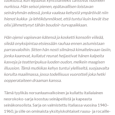
tuoksusta, kun lepäävät kynttilänliekit tanssivat huoneen
nurkissa. Hän seisoi pienen, epätavallisen loistavan
seinäryhmän edessä, jonka vaaleaa kehystä ympäröivät niin
hienot kukka- ja lehtiköynnökset, että tuntui kuin kevät itse
olisi jähmettynyt tähän boudoir-turvapaikkaan.
Hän ojensi vapisevan kätensä ja kosketti konsolin viileää,
sileää onyksipintaa etsiessään rauhaa ennen astumistaan
parrasvaloihin. Sitten hän nosti silmänsä kimaltelevaan lasiin,
jonka kaarevat, kullatut reunat heijastivat hänen kalpeita
kasvoja ja teatteripukua luoden oudon, melkein maagisen
illuusion. Tämä mutkikas kehys tuntui ylelliseltä, suojaavalta
korulta maailmassa, jossa todellisuus vuorotteli joka hetki
oopperataiteen draaman kanssa.
Tämä tyylikäs norsunluunvalkoinen ja kullattu italialainen
neorokoko-sarja koostuu seinäpeilistä ja kapeasta
seinäkonsolista. Sarja on valmistettu Italiassa vuosina 1940–
1960, ja sille on ominaista yksityiskohtaiset ruusu- ja rocaille-