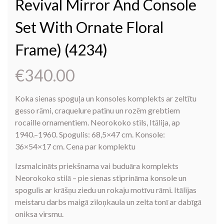
Revival Mirror And Console
Set With Ornate Floral
Frame) (4234)
€
340.00
Koka sienas spoguļa un konsoles komplekts ar zeltītu
gesso rāmi, craquelure patīnu un rozēm grebtiem
rocaille ornamentiem. Neorokoko stils, Itālija, ap
1940.–1960. Spogulis: 68,5×47 cm. Konsole:
36×54×17 cm. Cena par komplektu
Izsmalcināts priekšnama vai buduāra komplekts
Neorokoko stilā – pie sienas stiprināma konsole un
spogulis ar krāšņu ziedu un rokaju motīvu rāmi. Itālijas
meistaru darbs maigā ziloņkaula un zelta tonī ar dabīgā
oniksa virsmu.