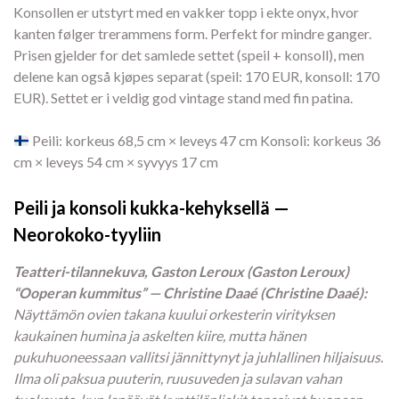
Konsollen er utstyrt med en vakker topp i ekte onyx, hvor
kanten følger trerammens form. Perfekt for mindre ganger.
Prisen gjelder for det samlede settet (speil + konsoll), men
delene kan også kjøpes separat (speil: 170 EUR, konsoll: 170
EUR). Settet er i veldig god vintage stand med fin patina.
Peili: korkeus 68,5 cm × leveys 47 cm Konsoli: korkeus 36
cm × leveys 54 cm × syvyys 17 cm
Peili ja konsoli kukka-kehyksellä —
Neorokoko-tyyliin
Teatteri-tilannekuva, Gaston Leroux (Gaston Leroux)
“Ooperan kummitus” — Christine Daaé (Christine Daaé):
Näyttämön ovien takana kuului orkesterin virityksen
kaukainen humina ja askelten kiire, mutta hänen
pukuhuoneessaan vallitsi jännittynyt ja juhlallinen hiljaisuus.
Ilma oli paksua puuterin, ruusuveden ja sulavan vahan