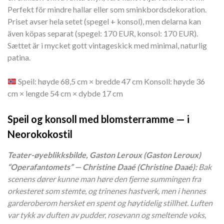
Perfekt för mindre hallar eller som sminkbordsdekoration.
Priset avser hela setet (spegel + konsol), men delarna kan
även köpas separat (spegel: 170 EUR, konsol: 170 EUR).
Sættet är i mycket gott vintageskick med minimal, naturlig
patina.
Speil: høyde 68,5 cm × bredde 47 cm Konsoll: høyde 36
cm × lengde 54 cm × dybde 17 cm
Speil og konsoll med blomsterramme — i
Neorokokostil
Teater-øyeblikksbilde, Gaston Leroux (Gaston Leroux)
“Operafantomets” — Christine Daaé (Christine Daaé):
Bak
scenens dører kunne man høre den fjerne summingen fra
orkesteret som stemte, og trinenes hastverk, men i hennes
garderoberom hersket en spent og høytidelig stillhet. Luften
var tykk av duften av pudder, rosevann og smeltende voks,