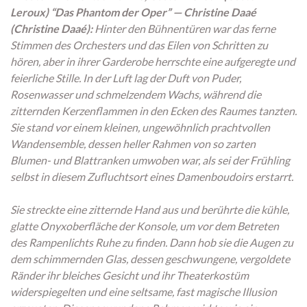
Leroux) “Das Phantom der Oper” — Christine Daaé
(Christine Daaé):
Hinter den Bühnentüren war das ferne
Stimmen des Orchesters und das Eilen von Schritten zu
hören, aber in ihrer Garderobe herrschte eine aufgeregte und
feierliche Stille. In der Luft lag der Duft von Puder,
Rosenwasser und schmelzendem Wachs, während die
zitternden Kerzenflammen in den Ecken des Raumes tanzten.
Sie stand vor einem kleinen, ungewöhnlich prachtvollen
Wandensemble, dessen heller Rahmen von so zarten
Blumen- und Blattranken umwoben war, als sei der Frühling
selbst in diesem Zufluchtsort eines Damenboudoirs erstarrt.
Sie streckte eine zitternde Hand aus und berührte die kühle,
glatte Onyxoberfläche der Konsole, um vor dem Betreten
des Rampenlichts Ruhe zu finden. Dann hob sie die Augen zu
dem schimmernden Glas, dessen geschwungene, vergoldete
Ränder ihr bleiches Gesicht und ihr Theaterkostüm
widerspiegelten und eine seltsame, fast magische Illusion