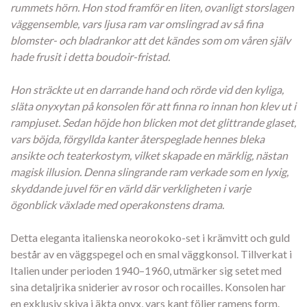
rummets hörn. Hon stod framför en liten, ovanligt storslagen
väggensemble, vars ljusa ram var omslingrad av så fina
blomster- och bladrankor att det kändes som om våren själv
hade frusit i detta boudoir-fristad.
Hon sträckte ut en darrande hand och rörde vid den kyliga,
släta onyxytan på konsolen för att finna ro innan hon klev ut i
rampjuset. Sedan höjde hon blicken mot det glittrande glaset,
vars böjda, förgyllda kanter återspeglade hennes bleka
ansikte och teaterkostym, vilket skapade en märklig, nästan
magisk illusion. Denna slingrande ram verkade som en lyxig,
skyddande juvel för en värld där verkligheten i varje
ögonblick växlade med operakonstens drama.
Detta eleganta italienska neorokoko-set i krämvitt och guld
består av en väggspegel och en smal väggkonsol. Tillverkat i
Italien under perioden 1940–1960, utmärker sig setet med
sina detaljrika sniderier av rosor och rocailles. Konsolen har
en exklusiv skiva i äkta onyx, vars kant följer ramens form.