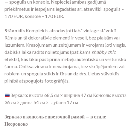
— spogulis un konsole. Nepieciešamības gadījumā
priekšmetus ir iespējams iegādāties arī atsevišķi: spogulis –
170 EUR, konsole – 170 EUR.
Stāvoklis
Komplekts atrodas ļoti labā vintage stāvoklī.
Rāmis un tā dekoratīvie elementi ir veseli, bez plaisām vai
lūzumiem. Krāsojumam un zeltījumam ir vērojams ļoti viegls,
dabisks laika radīts nolietojums (patīkams
shabby chic
efekts), kas tikai pastiprina mēbeļu autentisko un vēsturisko
šarmu. Oniksa virsma ir nevainojama, bez skrāpējumiem vai
robiem, un spoguļa stikls ir tīrs un dzidrs. Lietas stāvoklis
pilnībā atspoguļots fotogrāfijās.
Зеркало: высота 68,5 см × ширина 47 см Консоль: высота
36 см × длина 54 см × глубина 17 см
Зеркало и консоль с цветочной рамой — в стиле
Неорококо