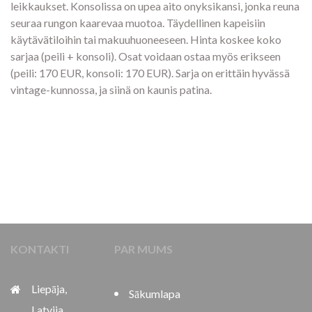
leikkaukset. Konsolissa on upea aito onyksikansi, jonka reuna
seuraa rungon kaarevaa muotoa. Täydellinen kapeisiin
käytävätiloihin tai makuuhuoneeseen. Hinta koskee koko
sarjaa (peili + konsoli). Osat voidaan ostaa myös erikseen
(peili: 170 EUR, konsoli: 170 EUR). Sarja on erittäin hyvässä
vintage-kunnossa, ja siinä on kaunis patina.
KONTAKTI
PAR MUMS
Liepāja,
Sākumlapa
Latvija