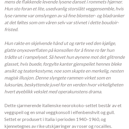
mens de flakkende levende lysene danset i rommets hjørner.
Hun sto foran et lite, usedvanlig storslått veggensemble, hvis
lyse ramme var omslyngen av så fine blomster- og bladranker
at det føltes som om våren selv var stivnet i dette boudoir-
fristed.
Hun rakte en skjelvende hånd ut og rørte ved den kjølige,
glatte onyxoverflaten på konsollen for å finne ro før hun
trådte ut i rampelyset. Så hevet hun øynene mot det glitrende
glasset, hvis buede, forgylte kanter gjenspeilet hennes bleke
ansikt og teaterkostyme, noe som skapte en merkelig, nesten
magisk illusjon. Denne slyngete rammen virket som en
luksuriøs, beskyttende juvel for en verden hvor virkeligheten
hvert øyeblikk vekslet med operakunstens drama.
Dette sjarmerende italienske neorokoko-settet består av et
veggspeil og en smal veggkonsoll i elfenbenshvit og gull.
Settet er produsert i Italia i perioden 1940–1960, og
kjennetegnes av rike utskjæringer av roser og rocailles.