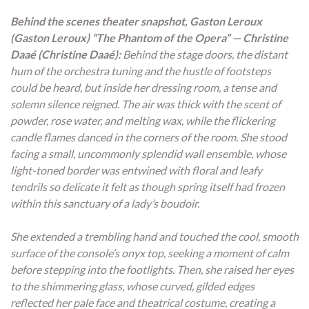
Behind the scenes theater snapshot, Gaston Leroux
(Gaston Leroux) “The Phantom of the Opera” — Christine
Daaé (Christine Daaé):
Behind the stage doors, the distant
hum of the orchestra tuning and the hustle of footsteps
could be heard, but inside her dressing room, a tense and
solemn silence reigned. The air was thick with the scent of
powder, rose water, and melting wax, while the flickering
candle flames danced in the corners of the room. She stood
facing a small, uncommonly splendid wall ensemble, whose
light-toned border was entwined with floral and leafy
tendrils so delicate it felt as though spring itself had frozen
within this sanctuary of a lady’s boudoir.
She extended a trembling hand and touched the cool, smooth
surface of the console’s onyx top, seeking a moment of calm
before stepping into the footlights. Then, she raised her eyes
to the shimmering glass, whose curved, gilded edges
reflected her pale face and theatrical costume, creating a