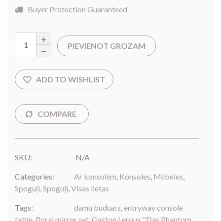
Buyer Protection Guaranteed
PIEVIENOT GROZAM
SKU:
N/A
Categories:
Ar konsolēm
,
Konsoles
,
Mēbeles
,
Spoguļi
,
Spoguļi
,
Visas lietas
Tags:
dāmu buduārs
,
entryway console
table
,
floral mirror set
,
Gaston Leroux "Das Phantom