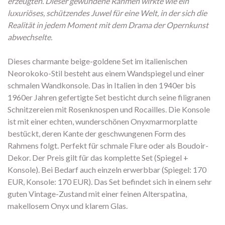
erzeugten. Dieser gewundene Rahmen wirkte wie ein
luxuriöses, schützendes Juwel für eine Welt, in der sich die
Realität in jedem Moment mit dem Drama der Opernkunst
abwechselte.
Dieses charmante beige-goldene Set im italienischen
Neorokoko-Stil besteht aus einem Wandspiegel und einer
schmalen Wandkonsole. Das in Italien in den 1940er bis
1960er Jahren gefertigte Set besticht durch seine filigranen
Schnitzereien mit Rosenknospen und Rocailles. Die Konsole
ist mit einer echten, wunderschönen Onyxmarmorplatte
bestückt, deren Kante der geschwungenen Form des
Rahmens folgt. Perfekt für schmale Flure oder als Boudoir-
Dekor. Der Preis gilt für das komplette Set (Spiegel +
Konsole). Bei Bedarf auch einzeln erwerbbar (Spiegel: 170
EUR, Konsole: 170 EUR). Das Set befindet sich in einem sehr
guten Vintage-Zustand mit einer feinen Alterspatina,
makellosem Onyx und klarem Glas.