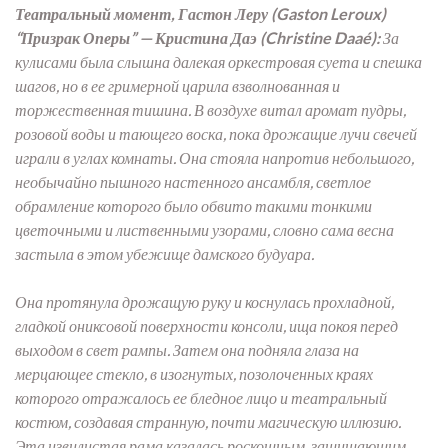
Театральный момент, Гастон Леру (Gaston Leroux)
“Призрак Оперы” — Кристина Даэ (Christine Daaé):
За
кулисами была слышна далекая оркестровая суета и спешка
шагов, но в ее гримерной царила взволнованная и
торжественная тишина. В воздухе витал аромат пудры,
розовой воды и тающего воска, пока дрожащие лучи свечей
играли в углах комнаты. Она стояла напротив небольшого,
необычайно пышного настенного ансамбля, светлое
обрамление которого было обвито такими тонкими
цветочными и лиственными узорами, словно сама весна
застыла в этом убежище дамского будуара.
Она протянула дрожащую руку и коснулась прохладной,
гладкой ониксовой поверхности консоли, ища покоя перед
выходом в свет рампы. Затем она подняла глаза на
мерцающее стекло, в изогнутых, позолоченных краях
которого отражалось ее бледное лицо и театральный
костюм, создавая странную, почти магическую иллюзию.
Эта извилистая рама казалась роскошным, защищающим