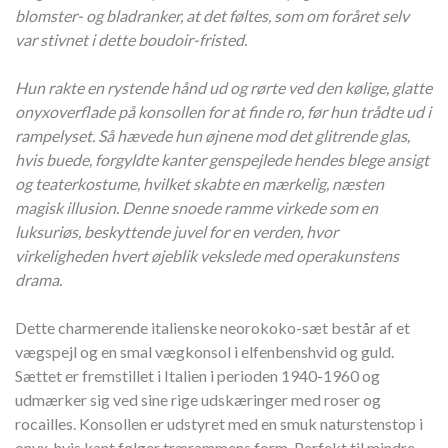
blomster- og bladranker, at det føltes, som om foråret selv
var stivnet i dette boudoir-fristed.
Hun rakte en rystende hånd ud og rørte ved den kølige, glatte
onyxoverflade på konsollen for at finde ro, før hun trådte ud i
rampelyset. Så hævede hun øjnene mod det glitrende glas,
hvis buede, forgyldte kanter genspejlede hendes blege ansigt
og teaterkostume, hvilket skabte en mærkelig, næsten
magisk illusion. Denne snoede ramme virkede som en
luksuriøs, beskyttende juvel for en verden, hvor
virkeligheden hvert øjeblik vekslede med operakunstens
drama.
Dette charmerende italienske neorokoko-sæt består af et
vægspejl og en smal vægkonsol i elfenbenshvid og guld.
Sættet er fremstillet i Italien i perioden 1940-1960 og
udmærker sig ved sine rige udskæringer med roser og
rocailles. Konsollen er udstyret med en smuk naturstenstop i
onyx, hvis kant følger trærammens form. Perfekt til mindre