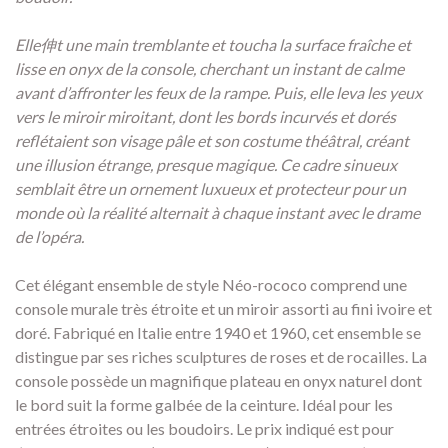
Elle伸t une main tremblante et toucha la surface fraîche et
lisse en onyx de la console, cherchant un instant de calme
avant d’affronter les feux de la rampe. Puis, elle leva les yeux
vers le miroir miroitant, dont les bords incurvés et dorés
reflétaient son visage pâle et son costume théâtral, créant
une illusion étrange, presque magique. Ce cadre sinueux
semblait être un ornement luxueux et protecteur pour un
monde où la réalité alternait à chaque instant avec le drame
de l’opéra.
Cet élégant ensemble de style Néo-rococo comprend une
console murale très étroite et un miroir assorti au fini ivoire et
doré. Fabriqué en Italie entre 1940 et 1960, cet ensemble se
distingue par ses riches sculptures de roses et de rocailles. La
console possède un magnifique plateau en onyx naturel dont
le bord suit la forme galbée de la ceinture. Idéal pour les
entrées étroites ou les boudoirs. Le prix indiqué est pour