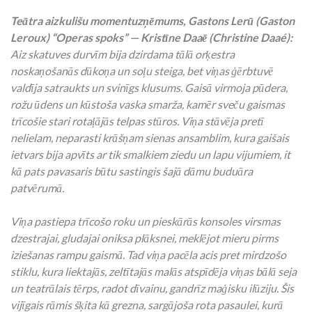
Teātra aizkulišu momentuzņēmums, Gastons Lerū (Gaston
Leroux) “Operas spoks” — Kristīne Daaē (Christine Daaé):
Aiz skatuves durvīm bija dzirdama tālā orķestra
noskaņošanās dūkoņa un soļu steiga, bet viņas ģērbtuvē
valdīja satraukts un svinīgs klusums. Gaisā virmoja pūdera,
rožu ūdens un kūstoša vaska smarža, kamēr sveču gaismas
trīcošie stari rotaļājās telpas stūros. Viņa stāvēja pretī
nelielam, neparasti krāšņam sienas ansamblim, kura gaišais
ietvars bija apvīts ar tik smalkiem ziedu un lapu vijumiem, it
kā pats pavasaris būtu sastingis šajā dāmu buduāra
patvērumā.
Viņa pastiepa trīcošo roku un pieskārās konsoles virsmas
dzestrajai, gludajai oniksa plāksnei, meklējot mieru pirms
iziešanas rampu gaismā. Tad viņa pacēla acis pret mirdzošo
stiklu, kura liektajās, zeltītajās malās atspīdēja viņas bālā seja
un teatrālais tērps, radot dīvainu, gandrīz maģisku ilūziju. Šis
vijīgais rāmis šķita kā grezna, sargājoša rota pasaulei, kurā