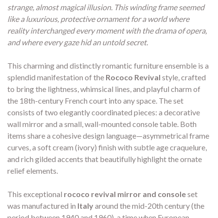
strange, almost magical illusion. This winding frame seemed
like a luxurious, protective ornament for a world where
reality interchanged every moment with the drama of opera,
and where every gaze hid an untold secret.
This charming and distinctly romantic furniture ensemble is a
splendid manifestation of the
Rococo Revival
style, crafted
to bring the lightness, whimsical lines, and playful charm of
the 18th-century French court into any space. The set
consists of two elegantly coordinated pieces: a decorative
wall mirror and a small, wall-mounted console table. Both
items share a cohesive design language—asymmetrical frame
curves, a soft cream (ivory) finish with subtle age craquelure,
and rich gilded accents that beautifully highlight the ornate
relief elements.
This exceptional
rococo revival mirror and console
set
was manufactured in
Italy
around the mid-20th century (the
period between 1940 and 1960), a time when European