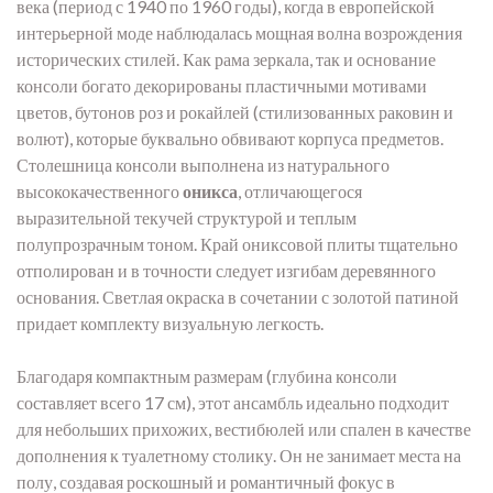
века (период с 1940 по 1960 годы), когда в европейской
интерьерной моде наблюдалась мощная волна возрождения
исторических стилей. Как рама зеркала, так и основание
консоли богато декорированы пластичными мотивами
цветов, бутонов роз и рокайлей (стилизованных раковин и
волют), которые буквально обвивают корпуса предметов.
Столешница консоли выполнена из натурального
высококачественного
оникса
, отличающегося
выразительной текучей структурой и теплым
полупрозрачным тоном. Край ониксовой плиты тщательно
отполирован и в точности следует изгибам деревянного
основания. Светлая окраска в сочетании с золотой патиной
придает комплекту визуальную легкость.
Благодаря компактным размерам (глубина консоли
составляет всего 17 см), этот ансамбль идеально подходит
для небольших прихожих, вестибюлей или спален в качестве
дополнения к туалетному столику. Он не занимает места на
полу, создавая роскошный и романтичный фокус в