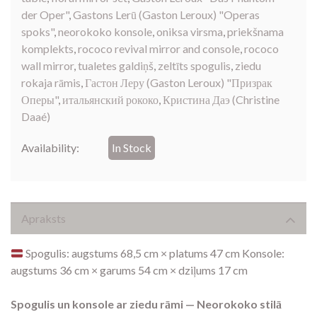
der Oper"
,
Gastons Lerū (Gaston Leroux) "Operas
spoks"
,
neorokoko konsole
,
oniksa virsma
,
priekšnama
komplekts
,
rococo revival mirror and console
,
rococo
wall mirror
,
tualetes galdiņš
,
zeltīts spogulis
,
ziedu
rokaja rāmis
,
Гастон Леру (Gaston Leroux) "Призрак
Оперы"
,
итальянский рококо
,
Кристина Даэ (Christine
Daaé)
Availability:
In Stock
Apraksts
Spogulis: augstums 68,5 cm × platums 47 cm Konsole:
augstums 36 cm × garums 54 cm × dziļums 17 cm
Spogulis un konsole ar ziedu rāmi — Neorokoko stilā