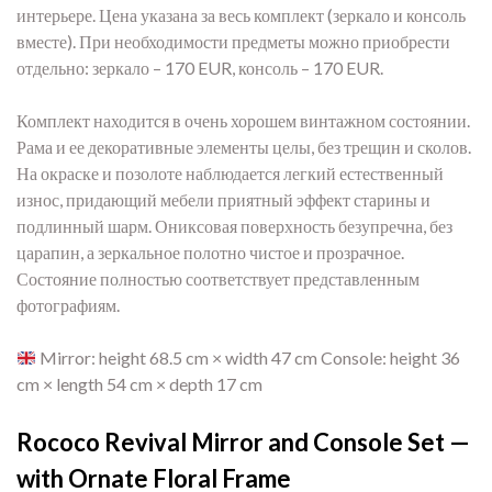
интерьере. Цена указана за весь комплект (зеркало и консоль
вместе). При необходимости предметы можно приобрести
отдельно: зеркало – 170 EUR, консоль – 170 EUR.
Комплект находится в очень хорошем винтажном состоянии.
Рама и ее декоративные элементы целы, без трещин и сколов.
На окраске и позолоте наблюдается легкий естественный
износ, придающий мебели приятный эффект старины и
подлинный шарм. Ониксовая поверхность безупречна, без
царапин, а зеркальное полотно чистое и прозрачное.
Состояние полностью соответствует представленным
фотографиям.
Mirror: height 68.5 cm × width 47 cm Console: height 36
cm × length 54 cm × depth 17 cm
Rococo Revival Mirror and Console Set —
with Ornate Floral Frame