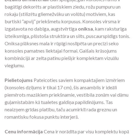
bagātīgi dekorēts ar plastiskiem ziedu, rožu pumpuru un
rokaju (stilizētu gliemežvāku un volūtu) motīviem, kas
burtiski “apvij” priekšmetu korpusus. Konsoles virsma ir
izgatavota no dabīga, augstvērtīga
oniksa
, kam raksturīga
izteiksmīga, plūstoša struktūra un silts, puscaurspīdīgs tonis.
Oniksa plāksnes mala ir rūpīgi noslīpēta un precīzi seko
konsoles pamatnes liektajai formai. Gaišais krāsojums
kombinācijā ar zelta patinu piešķir komplektam vizuālu
vieglumu.
Pielietojums
Pateicoties saviem kompaktajiem izmēriem
(konsoles dziļums ir tikai 17 cm), šis ansamblis ir ideāli
piemērots mazākiem priekšnamie, vestibila zonām vai dāmu
guļamistabām kā tualetes galdiņa papildinājums. Tas
neaizņem grīdas platību, taču acumirklī rada greznu un
romantisku fokusa punktu interjerā.
Cenu informācija
Cena ir norādīta par visu komplektu kopā