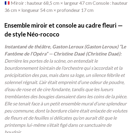
Miroir : hauteur 68,5 cm × largeur 47 cm Console : hauteur
36 cm × longueur 54 cm × profondeur 17 cm
Ensemble miroir et console au cadre fleuri —
de style Néo-rococo
Instantané de théâtre, Gaston Leroux (Gaston Leroux) “Le
Fantôme de l’Opéra” — Christine Daaé (Christine Daaé):
Derrière les portes de la scène, on entendait le
bourdonnement lointain de l’orchestre qui s’accordait et la
précipitation des pas, mais dans sa loge, un silence fébrile et
solennel régnait. L’air était empreint d’une odeur de poudre,
d’eau de rose et de cire fondante, tandis que les lueurs
tremblantes des bougies dansaient dans les coins de la pièce.
Elle se tenait face à un petit ensemble mural d’une splendeur
peu commune, dont la bordure claire était enlacée de volutes
de fleurs et de feuilles si délicates qu’on aurait dit que le
printemps lui-même s’était figé dans ce sanctuaire de
boudoir.