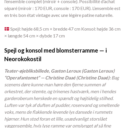
l’ensemble complet (miroir + console). Possibilité d’achat
séparé (miroir : 170 EUR, console : 170 EUR). L’ensemble est
en très bon état vintage avec une légère patine naturelle.
Spejl: højde 68,5 cm × bredde 47 cm Konsol: højde 36 cm
× længde 54 cm × dybde 17 cm
Spejl og konsol med blomsterramme — i
Neorokokostil
Teater-øjebliksbillede, Gaston Leroux (Gaston Leroux)
“Operafantomet” — Christine Daaé (Christine Daaé):
Bag
scenens døre kunne man høre den fjerne summen af
orkestret, der stemte, og trinenes hastværk, men i hendes
garderoberum herskede en spændt og højtidelig stilhed.
Luften var tyk af duften af pudder, rosenvand og smeltende
voks, mens de flakkende levende lys dansede i rummets
hjørner. Hun stod foran et lille, usædvanligt storslået
vægensemble, hvis lyse ramme var omslynget af så fine