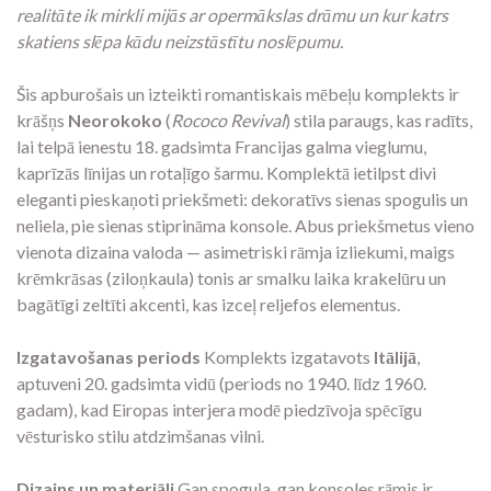
realitāte ik mirkli mijās ar opermākslas drāmu un kur katrs
skatiens slēpa kādu neizstāstītu noslēpumu.
Šis apburošais un izteikti romantiskais mēbeļu komplekts ir
krāšņs
Neorokoko
(
Rococo Revival
) stila paraugs, kas radīts,
lai telpā ienestu 18. gadsimta Francijas galma vieglumu,
kaprīzās līnijas un rotaļīgo šarmu. Komplektā ietilpst divi
eleganti pieskaņoti priekšmeti: dekoratīvs sienas spogulis un
neliela, pie sienas stiprināma konsole. Abus priekšmetus vieno
vienota dizaina valoda — asimetriski rāmja izliekumi, maigs
krēmkrāsas (ziloņkaula) tonis ar smalku laika krakelūru un
bagātīgi zeltīti akcenti, kas izceļ reljefos elementus.
Izgatavošanas periods
Komplekts izgatavots
Itālijā
,
aptuveni 20. gadsimta vidū (periods no 1940. līdz 1960.
gadam), kad Eiropas interjera modē piedzīvoja spēcīgu
vēsturisko stilu atdzimšanas vilni.
Dizains un materiāli
Gan spoguļa, gan konsoles rāmis ir