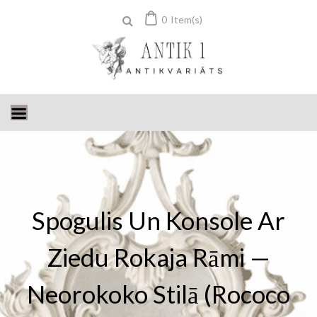
Skip
0
Item(s)
to
content
Spogulis Un Konsole Ar
Ziedu Rokaja Rāmi —
Neorokoko Stilā (Rococo