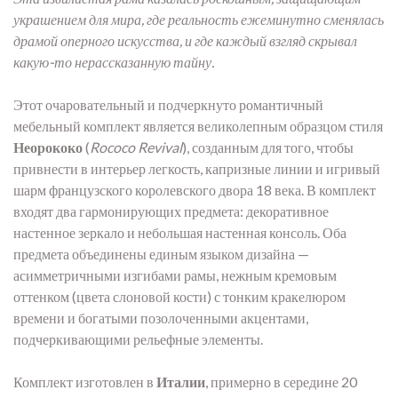
украшением для мира, где реальность ежеминутно сменялась
драмой оперного искусства, и где каждый взгляд скрывал
какую-то нерассказанную тайну.
Этот очаровательный и подчеркнуто романтичный
мебельный комплект является великолепным образцом стиля
Неорококо
(
Rococo Revival
), созданным для того, чтобы
привнести в интерьер легкость, капризные линии и игривый
шарм французского королевского двора 18 века. В комплект
входят два гармонирующих предмета: декоративное
настенное зеркало и небольшая настенная консоль. Оба
предмета объединены единым языком дизайна —
асимметричными изгибами рамы, нежным кремовым
оттенком (цвета слоновой кости) с тонким кракелюром
времени и богатыми позолоченными акцентами,
подчеркивающими рельефные элементы.
Комплект изготовлен в
Италии
, примерно в середине 20