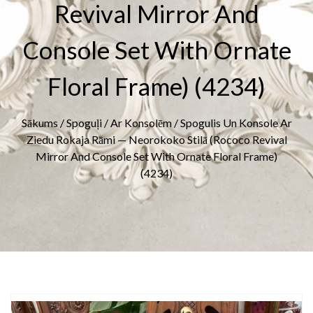
Revival Mirror And
Console Set With Ornate
Floral Frame) (4234)
Sākums
/
Spoguļi
/
Ar Konsolēm
/ Spogulis Un Konsole Ar
Ziedu Rokaja Rāmi — Neorokoko Stilā (Rococo Revival
Mirror And Console Set With Ornate Floral Frame)
(4234)