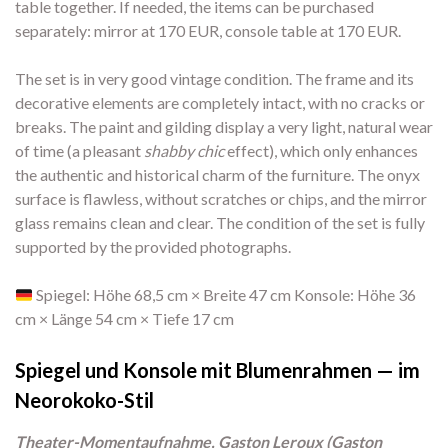
table together. If needed, the items can be purchased
separately: mirror at 170 EUR, console table at 170 EUR.
The set is in very good vintage condition. The frame and its
decorative elements are completely intact, with no cracks or
breaks. The paint and gilding display a very light, natural wear
of time (a pleasant
shabby chic
effect), which only enhances
the authentic and historical charm of the furniture. The onyx
surface is flawless, without scratches or chips, and the mirror
glass remains clean and clear. The condition of the set is fully
supported by the provided photographs.
Spiegel: Höhe 68,5 cm × Breite 47 cm Konsole: Höhe 36
cm × Länge 54 cm × Tiefe 17 cm
Spiegel und Konsole mit Blumenrahmen — im
Neorokoko-Stil
Theater-Momentaufnahme, Gaston Leroux (Gaston