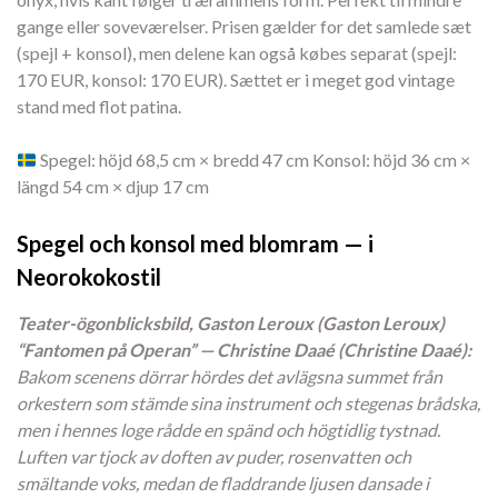
gange eller soveværelser. Prisen gælder for det samlede sæt
(spejl + konsol), men delene kan også købes separat (spejl:
170 EUR, konsol: 170 EUR). Sættet er i meget god vintage
stand med flot patina.
Spegel: höjd 68,5 cm × bredd 47 cm Konsol: höjd 36 cm ×
längd 54 cm × djup 17 cm
Spegel och konsol med blomram — i
Neorokokostil
Teater-ögonblicksbild, Gaston Leroux (Gaston Leroux)
“Fantomen på Operan” — Christine Daaé (Christine Daaé):
Bakom scenens dörrar hördes det avlägsna summet från
orkestern som stämde sina instrument och stegenas brådska,
men i hennes loge rådde en spänd och högtidlig tystnad.
Luften var tjock av doften av puder, rosenvatten och
smältande voks, medan de fladdrande ljusen dansade i