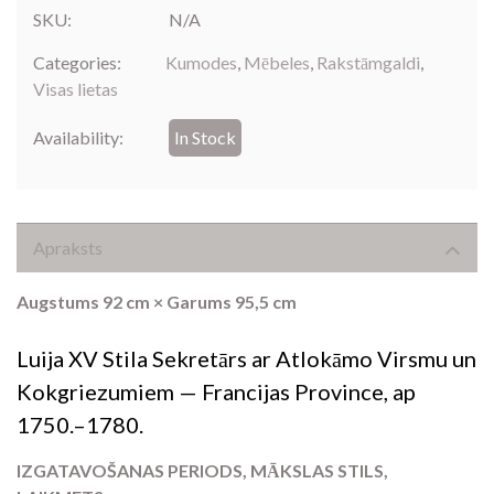
SKU:
N/A
Categories:
Kumodes
,
Mēbeles
,
Rakstāmgaldi
,
Visas lietas
Availability:
In Stock
Apraksts
Augstums 92 cm × Garums 95,5 cm
Luija XV Stila Sekretārs ar Atlokāmo Virsmu un
Kokgriezumiem — Francijas Province, ap
1750.–1780.
IZGATAVOŠANAS PERIODS, MĀKSLAS STILS,