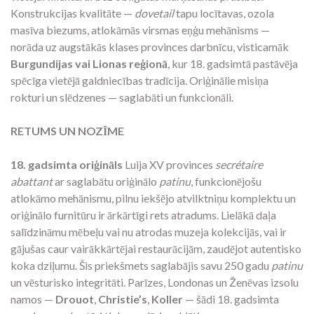
Konstrukcijas kvalitāte —
dovetail
tapu locītavas, ozola
masīva biezums, atlokāmās virsmas eņģu mehānisms —
norāda uz augstākās klases provinces darbnīcu, visticamāk
Burgundijas vai Lionas reģionā
, kur 18. gadsimtā pastāvēja
spēcīga vietējā galdniecības tradīcija. Oriģinālie misiņa
rokturi un slēdzenes — saglabāti un funkcionāli.
RETUMS UN NOZĪME
18. gadsimta oriģināls
Luija XV provinces
secrétaire
abattant
ar saglabātu oriģinālo
patinu
, funkcionējošu
atlokāmo mehānismu, pilnu iekšējo atvilktniņu komplektu un
oriģinālo furnitūru ir ārkārtīgi rets atradums. Lielākā daļa
salīdzināmu mēbeļu vai nu atrodas muzeja kolekcijās, vai ir
gājušas caur vairākkārtējai restaurācijām, zaudējot autentisko
koka dziļumu. Šis priekšmets saglabājis savu 250 gadu
patinu
un vēsturisko integritāti. Parīzes, Londonas un Ženēvas izsolu
namos —
Drouot
,
Christie’s
,
Koller
— šādi 18. gadsimta