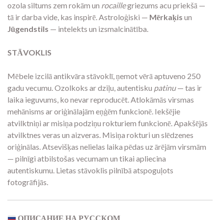
ozola siltums zem rokām un
rocaille
griezums acu priekšā —
tā ir darba vide, kas inspirē. Astroloģiski —
Mērkaķis
un
Jūgendstils
— intelekts un izsmalcinātība.
STĀVOKLIS
Mēbele izcilā antikvāra stāvoklī, ņemot vērā aptuveno 250
gadu vecumu. Ozolkoks ar dziļu, autentisku
patinu
— tas ir
laika ieguvums, ko nevar reproducēt. Atlokāmās virsmas
mehānisms ar oriģinālajām eņģēm funkcionē. Iekšējie
atvilktniņi ar misiņa podziņu rokturiem funkcionē. Apakšējās
atvilktnes veras un aizveras. Misiņa rokturi un slēdzenes
oriģinālas. Atsevišķas nelielas laika pēdas uz ārējām virsmām
— pilnīgi atbilstošas vecumam un tikai apliecina
autentiskumu. Lietas stāvoklis pilnībā atspoguļots
fotogrāfijās.
ОПИСАНИЕ НА РУССКОМ