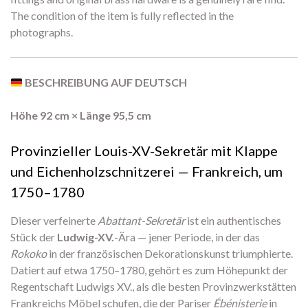
The condition of the item is fully reflected in the
photographs.
BESCHREIBUNG AUF DEUTSCH
Höhe 92 cm × Länge 95,5 cm
Provinzieller Louis-XV-Sekretär mit Klappe
und Eichenholzschnitzerei — Frankreich, um
1750–1780
Dieser verfeinerte
Abattant-Sekretär
ist ein authentisches
Stück der
Ludwig-XV.
-Ära — jener Periode, in der das
Rokoko
in der französischen Dekorationskunst triumphierte.
Datiert auf etwa 1750–1780, gehört es zum Höhepunkt der
Regentschaft Ludwigs XV., als die besten Provinzwerkstätten
Frankreichs Möbel schufen, die der Pariser
Ébénisterie
in