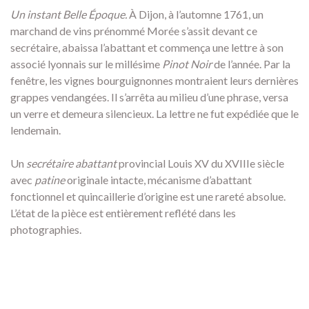
Un instant Belle Époque.
À Dijon, à l’automne 1761, un
marchand de vins prénommé Morée s’assit devant ce
secrétaire, abaissa l’abattant et commença une lettre à son
associé lyonnais sur le millésime
Pinot Noir
de l’année. Par la
fenêtre, les vignes bourguignonnes montraient leurs dernières
grappes vendangées. Il s’arrêta au milieu d’une phrase, versa
un verre et demeura silencieux. La lettre ne fut expédiée que le
lendemain.
Un
secrétaire abattant
provincial Louis XV du XVIIIe siècle
avec
patine
originale intacte, mécanisme d’abattant
fonctionnel et quincaillerie d’origine est une rareté absolue.
L’état de la pièce est entièrement reflété dans les
photographies.