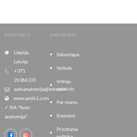
KONTAKTI
PAR MUMS
Liepāja,
Sākumlapa
Latvija
Veikals
+371
26366331
Vēlmju
saraksts
autoanatomija@inbox.lv
www.antik1.com
Par mums
✓ SIA "Auto
Kontakti
anatomija"
Privātuma
politika