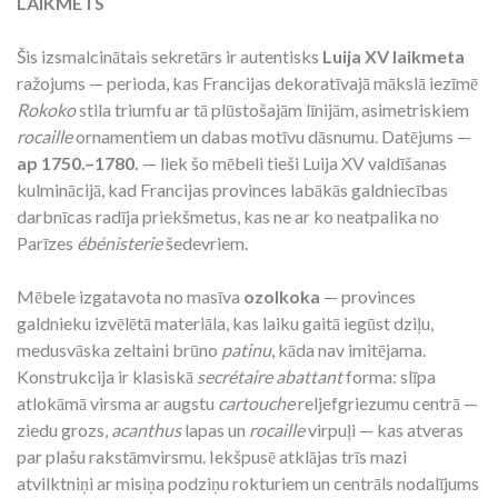
LAIKMETS
Šis izsmalcinātais sekretārs ir autentisks
Luija XV laikmeta
ražojums — perioda, kas Francijas dekoratīvajā mākslā iezīmē
Rokoko
stila triumfu ar tā plūstošajām līnijām, asimetriskiem
rocaille
ornamentiem un dabas motīvu dāsnumu. Datējums —
ap 1750.–1780.
— liek šo mēbeli tieši Luija XV valdīšanas
kulminācijā, kad Francijas provinces labākās galdniecības
darbnīcas radīja priekšmetus, kas ne ar ko neatpalika no
Parīzes
ébénisterie
šedevriem.
Mēbele izgatavota no masīva
ozolkoka
— provinces
galdnieku izvēlētā materiāla, kas laiku gaitā iegūst dziļu,
medusvāska zeltaini brūno
patinu
, kāda nav imitējama.
Konstrukcija ir klasiskā
secrétaire abattant
forma: slīpa
atlokāmā virsma ar augstu
cartouche
reljefgriezumu centrā —
ziedu grozs,
acanthus
lapas un
rocaille
virpuļi — kas atveras
par plašu rakstāmvirsmu. Iekšpusē atklājas trīs mazi
atvilktniņi ar misiņa podziņu rokturiem un centrāls nodalījums