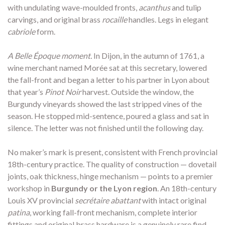
with undulating wave-moulded fronts,
acanthus
and tulip
carvings, and original brass
rocaille
handles. Legs in elegant
cabriole
form.
A Belle Époque moment.
In Dijon, in the autumn of 1761, a
wine merchant named Morée sat at this secretary, lowered
the fall-front and began a letter to his partner in Lyon about
that year’s
Pinot Noir
harvest. Outside the window, the
Burgundy vineyards showed the last stripped vines of the
season. He stopped mid-sentence, poured a glass and sat in
silence. The letter was not finished until the following day.
No maker’s mark is present, consistent with French provincial
18th-century practice. The quality of construction — dovetail
joints, oak thickness, hinge mechanism — points to a premier
workshop in
Burgundy or the Lyon region
. An 18th-century
Louis XV provincial
secrétaire abattant
with intact original
patina
, working fall-front mechanism, complete interior
fittings and original brass hardware is a genuinely rare find.