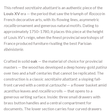
This refined
secrétaire abattant
is an authentic piece of the
Louis XV
era — the period that saw the triumph of
Rococo
in
French decorative arts, with its flowing lines, asymmetric
rocaille
ornament and generous natural motifs. Dating to
approximately 1750–1780, it places this piece at the height
of Louis XV’s reign, when the finest provincial workshops of
France produced furniture rivalling the best Parisian
ébénisterie
.
Crafted in solid
oak
— the material of choice for provincial
masters — the wood has developed a deep honey-gold
patina
over two and a half centuries that cannot be replicated. The
construction is a classic
secrétaire abattant
: a sloping fall-
front carved with a central
cartouche
— a flower basket amid
acanthus
leaves and
rocaille
scrolls — that opens to a
generous writing surface. Inside: three small drawers with
brass button handles and a central compartment for
documents. The lower section carries four curved drawers