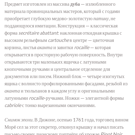
Предмет изготовлен из массива
дуба
— излюбленного
материала провинциальных мастеров, который с годами
приобретает глубокую медово-золотистую
патину
, не
поддающуюся имитации. Конструкция — классическая
форма
secrétaire abattant
: наклонная откидная крышка с
высоким рельефным
cartouche
в центре — цветочная
корзина, листья
аканта
и завитки
rocaille
— которая
открывается в просторную рабочую поверхность. Внутри
открываются три маленьких ящичка с латунными
кнопочными ручками и центральное отделение для
документов или писем. Нижний блок — четыре изогнутых
ящика с волнисто профилированными фасадами, резьбой из
аканта
и тюльпанов в каждом углу и оригинальными
латунными
rocaille
-ручками. Ножки — элегантной формы
cabriole
с тонко вырезанными окончаниями.
Снимок эпохи.
В Дижоне, осенью 1761 года, торговец вином
Морé сел за этот секретер, откинул крышку и начал писать
письмо своему лионскому партнёру об урожае
Pinot Noir