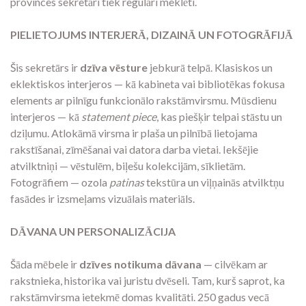
provinces sekretāri tiek regulāri meklēti.
PIELIETOJUMS INTERJERĀ, DIZAINĀ UN FOTOGRĀFIJĀ
Šis sekretārs ir
dzīva vēsture
jebkurā telpā. Klasiskos un
eklektiskos interjeros — kā kabineta vai bibliotēkas fokusa
elements ar pilnīgu funkcionālo rakstāmvirsmu. Mūsdienu
interjeros — kā
statement piece
, kas piešķir telpai stāstu un
dziļumu. Atlokāmā virsma ir plaša un pilnībā lietojama
rakstīšanai, zīmēšanai vai datora darba vietai. Iekšējie
atvilktniņi — vēstulēm, biļešu kolekcijām, sīklietām.
Fotogrāfiem — ozola
patinas
tekstūra un viļņainās atvilktņu
fasādes ir izsmeļams vizuālais materiāls.
DĀVANA UN PERSONALIZĀCIJA
Šāda mēbele ir
dzīves notikuma dāvana
— cilvēkam ar
rakstnieka, historika vai juristu dvēseli. Tam, kurš saprot, ka
rakstāmvirsma ietekmē domas kvalitāti. 250 gadus vecā