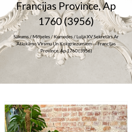
Francijas Province, Ap
1760 (3956)
Sākums
/
Mēbeles
/
Kumodes
/ Luija XV Sekretārs Ar
Atlokāmo Virsmu Un Kokgriezumiem — Francijas
Province, Ap 1760 (3956)