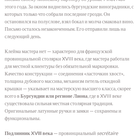
этого года. За окном виднелись бургундские виноградники, с
которых только что собрали последние грозди. Он
остановился на полуслове, взял бокал и молча смаковал вино.
Письмо осталось незаконченным. Его отправили лишь на
следующий день.
Клейма мастера нет — характерно для французской
провинциальной столярки XVIII века, где мастера работали
для местной клиентуры без обязательной маркировки.
Качество конструкции — соединения «ласточкин хвост»,
толщина дубового массива, механизм петель откидной
крышки — указывает на мастерскую высшего класса, скорее
всего в
Бургундии или регионе Лиона
, где в XVIII веке
существовала сильная местная столярная традиция.
Оригинальные латунные ручки и замки — сохранены и
функциональны.
Подлинник XVIII века
— провинциальный
secrétaire