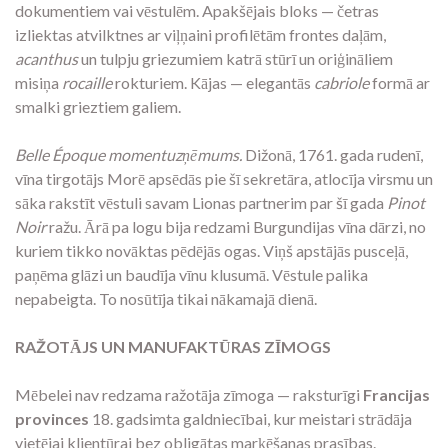
dokumentiem vai vēstulēm. Apakšējais bloks — četras
izliektas atvilktnes ar viļņaini profilētām frontes daļām,
acanthus
un tulpju griezumiem katrā stūrī un oriģināliem
misiņa
rocaille
rokturiem. Kājas — elegantās
cabriole
formā ar
smalki grieztiem galiem.
Belle Époque momentuzņēmums.
Dižonā, 1761. gada rudenī,
vīna tirgotājs Morē apsēdās pie šī sekretāra, atlocīja virsmu un
sāka rakstīt vēstuli savam Lionas partnerim par šī gada
Pinot
Noir
ražu. Ārā pa logu bija redzami Burgundijas vīna dārzi, no
kuriem tikko novāktas pēdējās ogas. Viņš apstājās pusceļā,
paņēma glāzi un baudīja vīnu klusumā. Vēstule palika
nepabeigta. To nosūtīja tikai nākamajā dienā.
RAŽOTĀJS UN MANUFAKTŪRAS ZĪMOGS
Mēbelei nav redzama ražotāja zīmoga — raksturīgi
Francijas
provinces
18. gadsimta galdniecībai, kur meistari strādāja
vietējai klientūrai bez obligātas marķēšanas prasības.