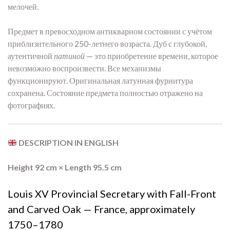
мелочей.
Предмет в превосходном антикварном состоянии с учётом
приблизительного 250-летнего возраста. Дуб с глубокой,
аутентичной
патиной
— это приобретение времени, которое
невозможно воспроизвести. Все механизмы
функционируют. Оригинальная латунная фурнитура
сохранена. Состояние предмета полностью отражено на
фотографиях.
DESCRIPTION IN ENGLISH
Height 92 cm × Length 95.5 cm
Louis XV Provincial Secretary with Fall-Front
and Carved Oak — France, approximately
1750–1780