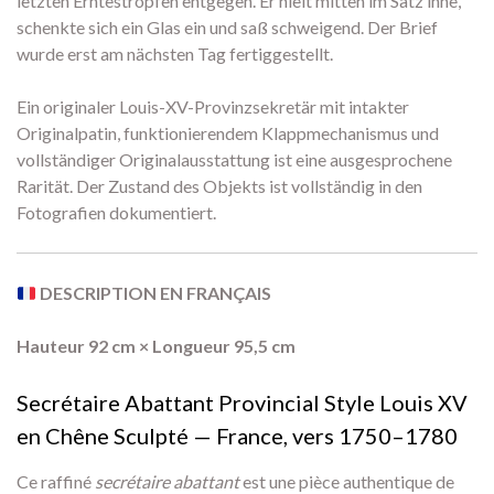
letzten Erntestropfen entgegen. Er hielt mitten im Satz inne,
schenkte sich ein Glas ein und saß schweigend. Der Brief
wurde erst am nächsten Tag fertiggestellt.
Ein originaler Louis-XV-Provinzsekretär mit intakter
Originalpatin, funktionierendem Klappmechanismus und
vollständiger Originalausstattung ist eine ausgesprochene
Rarität. Der Zustand des Objekts ist vollständig in den
Fotografien dokumentiert.
DESCRIPTION EN FRANÇAIS
Hauteur 92 cm × Longueur 95,5 cm
Secrétaire Abattant Provincial Style Louis XV
en Chêne Sculpté — France, vers 1750–1780
Ce raffiné
secrétaire abattant
est une pièce authentique de