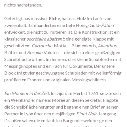
nichts nachstanden.
Gefertigt aus massiver
Eiche
, hat das Holz im Laufe von
zweieinhalb Jahrhunderten eine tiefe Honig-Gold-
Patina
entwickelt, die nicht zu imitieren ist. Die Konstruktion ist ein
klassischer
secrétaire abattant
: eine geneigte Klappe mit
geschnitztem
Cartouche
-Motiv — Blumenkorb,
Akanthus
-
Blätter und
Rocaille
-Voluten — die sich zu einer großzügigen
Schreibfläche öffnet. Im Inneren: drei kleine Schubkästen mit
Messingknöpfen und ein Fach für Dokumente. Der untere
Block trägt vier geschwungene Schubladen mit wellenförmig
profilierten Fronten und originalen Messingschildern.
Ein Moment in der Zeit.
In Dijon, im Herbst 1761, setzte sich
ein Weinhändler namens Morée an diesen Sekretär, klappte
die Schreibfläche herunter und begann einen Brief an seinen
Partner in Lyon über den diesjährigen
Pinot Noir
-Jahrgang.
Draußen sahen die entlaubten Burgunderweinberge den