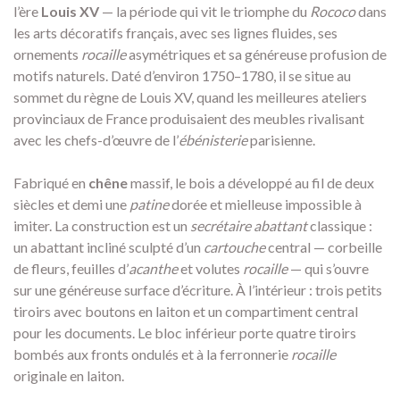
l’ère
Louis XV
— la période qui vit le triomphe du
Rococo
dans
les arts décoratifs français, avec ses lignes fluides, ses
ornements
rocaille
asymétriques et sa généreuse profusion de
motifs naturels. Daté d’environ 1750–1780, il se situe au
sommet du règne de Louis XV, quand les meilleures ateliers
provinciaux de France produisaient des meubles rivalisant
avec les chefs-d’œuvre de l’
ébénisterie
parisienne.
Fabriqué en
chêne
massif, le bois a développé au fil de deux
siècles et demi une
patine
dorée et mielleuse impossible à
imiter. La construction est un
secrétaire abattant
classique :
un abattant incliné sculpté d’un
cartouche
central — corbeille
de fleurs, feuilles d’
acanthe
et volutes
rocaille
— qui s’ouvre
sur une généreuse surface d’écriture. À l’intérieur : trois petits
tiroirs avec boutons en laiton et un compartiment central
pour les documents. Le bloc inférieur porte quatre tiroirs
bombés aux fronts ondulés et à la ferronnerie
rocaille
originale en laiton.