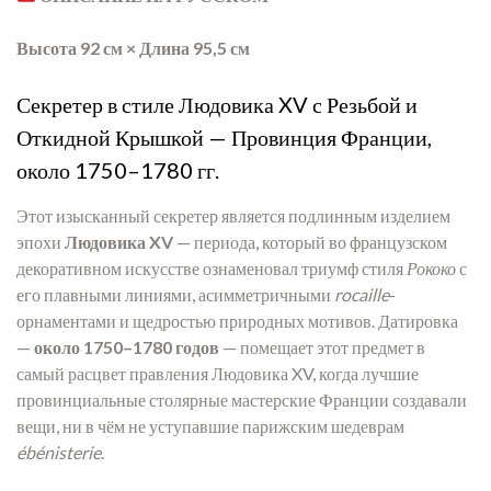
Высота 92 см × Длина 95,5 см
Секретер в стиле Людовика XV с Резьбой и
Откидной Крышкой — Провинция Франции,
около 1750–1780 гг.
Этот изысканный секретер является подлинным изделием
эпохи
Людовика XV
— периода, который во французском
декоративном искусстве ознаменовал триумф стиля
Рококо
с
его плавными линиями, асимметричными
rocaille
-
орнаментами и щедростью природных мотивов. Датировка
—
около 1750–1780 годов
— помещает этот предмет в
самый расцвет правления Людовика XV, когда лучшие
провинциальные столярные мастерские Франции создавали
вещи, ни в чём не уступавшие парижским шедеврам
ébénisterie
.