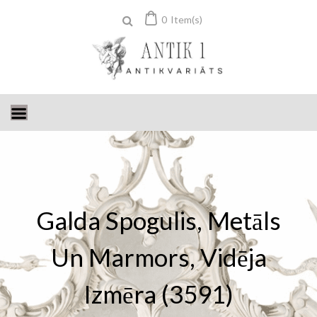
Skip
0
Item(s)
to
content
Galda Spogulis, Metāls
Un Marmors, Vidēja
Izmēra (3591)