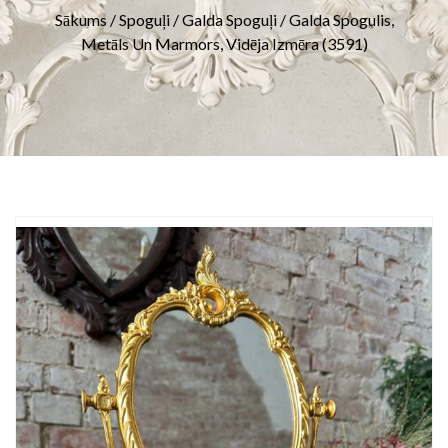
Sākums
/
Spoguļi
/
Galda Spoguļi
/ Galda Spogulis,
Metāls Un Marmors, Vidēja Izmēra (3591)