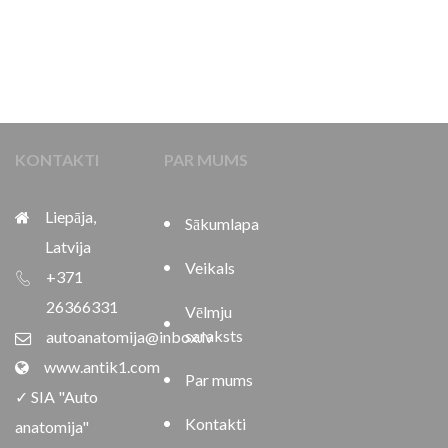
KONTAKTI
PAR MUMS
Liepāja,
Sākumlapa
Latvija
Veikals
+371
26366331
Vēlmju
saraksts
autoanatomija@inbox.lv
www.antik1.com
Par mums
✓ SIA "Auto
Kontakti
anatomija"