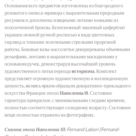
Основания всех предметов изготовлены из благородного
розоватого оникса-мрамора с выразительным природным
рисунком и дополнены изящными литыми ножками из
позолоченной бронзы. Белоснежный эмалевый циферблат
украшен нежной ручной росписью в виде цветочных
гирлянд и тонкими золочеными стрелками прорезной
работы. Боковые вазы-кассолетки декорированы объемными
рельефами, лентами и выразительными маскаронами у
основания ручек, демонстрируя высочайший уровень
художественного литья периода
историзма
. Комплект
представляет огромную художественную и коллекционную
ценность, являясь ярким образцом декоративно-прикладного
искусства Франции эпохи
Наполеона III
. Состояние
гарнитура прекрасное, с минимальными следами времени,
полностью соответствующее солидному возрасту. Состояние
вещи полностью отражено на фотографиях.
Снимок эпохи Наполеона III:
Fernand Labori (Fernand-