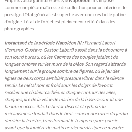
Empire. Cette garniture de style
Napoléon III
s’impose
comme une pièce maîtresse de collection pour un intérieur de
prestige. L’état général est superbe avec une très belle patine
d’origine. L’état de l’objet est pleinement reflété dans les
photographies.
Instantané de la période Napoléon III :
Fernand Labori
(Fernand-Gustave-Gaston Labori) s’assit dans la pénombre à
son lourd bureau, où les flammes des bougies jetaient de
longues ombres sur les murs de la pièce. Son regard s’attarda
longuement sur le groupe sombre de figures, où le jeu des
lignes de deux corps semblait presque vibrer dans le silence
tendu. Le métal noir et froid sous les doigts de l’avocat
recélait une chaleur cachée, et chaque contour des ailes,
chaque spire de la veine de marbre de la base racontait une
beauté inaccessible. Le tic-tac discret et rythmé du
mécanisme se fondait dans le bruissement nocturne du jardin
derrière la fenêtre, transformant le temps en pure poésie
avant que la lumière du matin ne vienne dissiper ce mystère