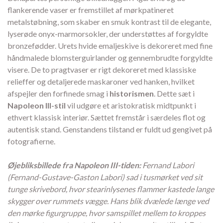
flankerende vaser er fremstillet af mørkpatineret
metalstøbning, som skaber en smuk kontrast til de elegante,
lyserøde onyx-marmorsokler, der understøttes af forgyldte
bronzefødder. Urets hvide emaljeskive is dekoreret med fine
håndmalede blomsterguirlander og gennembrudte forgyldte
visere. De to pragtvaser er rigt dekoreret med klassiske
relieffer og detaljerede maskaroner ved hanken, hvilket
afspejler den forfinede smag i
historismen
. Dette sæt i
Napoleon III-stil
vil udgøre et aristokratisk midtpunkt i
ethvert klassisk interiør. Sættet fremstår i særdeles flot og
autentisk stand. Genstandens tilstand er fuldt ud gengivet på
fotografierne.
Øjebliksbillede fra Napoleon III-tiden:
Fernand Labori
(Fernand-Gustave-Gaston Labori) sad i tusmørket ved sit
tunge skrivebord, hvor stearinlysenes flammer kastede lange
skygger over rummets vægge. Hans blik dvælede længe ved
den mørke figurgruppe, hvor samspillet mellem to kroppes