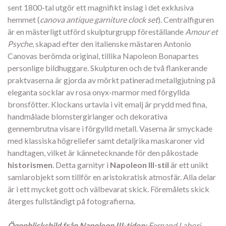
sent 1800-tal utgör ett magnifikt inslag i det exklusiva
hemmet (
canova antique garniture clock set
). Centralfiguren
är en mästerligt utförd skulpturgrupp föreställande
Amour et
Psyche
, skapad efter den italienske mästaren Antonio
Canovas berömda original, tillika Napoleon Bonapartes
personlige bildhuggare. Skulpturen och de två flankerande
praktvaserna är gjorda av mörkt patinerad metallgjutning på
eleganta socklar av rosa onyx-marmor med förgyllda
bronsfötter. Klockans urtavla i vit emalj är prydd med fina,
handmålade blomstergirlanger och dekorativa
gennembrutna visare i förgylld metall. Vaserna är smyckade
med klassiska högreliefer samt detaljrika maskaroner vid
handtagen, vilket är kännetecknande för den påkostade
historismen
. Detta garnityr i
Napoleon III-stil
är ett unikt
samlarobjekt som tillför en aristokratisk atmosfär. Alla delar
är i ett mycket gott och välbevarat skick. Föremålets skick
återges fullständigt på fotografierna.
Ögonblicksbild från Napoleon III-tiden:
Fernand Labori