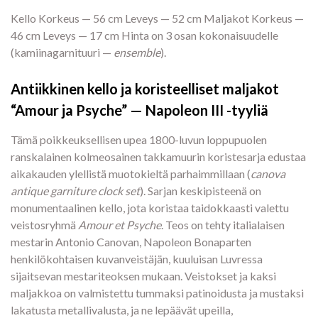
Kello Korkeus — 56 cm Leveys — 52 cm Maljakot Korkeus —
46 cm Leveys — 17 cm Hinta on 3 osan kokonaisuudelle
(kamiinagarnituuri —
ensemble
).
Antiikkinen kello ja koristeelliset maljakot
“Amour ja Psyche” — Napoleon III -tyyliä
Tämä poikkeuksellisen upea 1800-luvun loppupuolen
ranskalainen kolmeosainen takkamuurin koristesarja edustaa
aikakauden ylellistä muotokieltä parhaimmillaan (
canova
antique garniture clock set
). Sarjan keskipisteenä on
monumentaalinen kello, jota koristaa taidokkaasti valettu
veistosryhmä
Amour et Psyche
. Teos on tehty italialaisen
mestarin Antonio Canovan, Napoleon Bonaparten
henkilökohtaisen kuvanveistäjän, kuuluisan Luvressa
sijaitsevan mestariteoksen mukaan. Veistokset ja kaksi
maljakkoa on valmistettu tummaksi patinoidusta ja mustaksi
lakatusta metallivalusta, ja ne lepäävät upeilla,