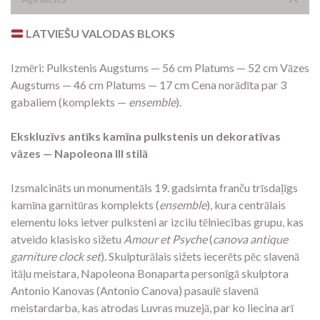
LATVIEŠU VALODAS BLOKS
Izmēri: Pulkstenis Augstums — 56 cm Platums — 52 cm Vāzes
Augstums — 46 cm Platums — 17 cm Cena norādīta par 3
gabaliem (komplekts —
ensemble
).
Ekskluzīvs antīks kamīna pulkstenis un dekoratīvas
vāzes — Napoleona III stilā
Izsmalcināts un monumentāls 19. gadsimta franču trīsdaļīgs
kamīna garnitūras komplekts (
ensemble
), kura centrālais
elementu loks ietver pulksteni ar izcilu tēlniecības grupu, kas
atveido klasisko sižetu
Amour et Psyche
(
canova antique
garniture clock set
). Skulpturālais sižets iecerēts pēc slavenā
itāļu meistara, Napoleona Bonaparta personīgā skulptora
Antonio Kanovas (Antonio Canova) pasaulē slavenā
meistardarba, kas atrodas Luvras muzejā, par ko liecina arī