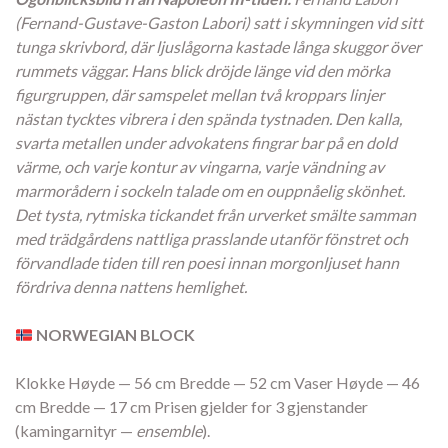
(Fernand-Gustave-Gaston Labori) satt i skymningen vid sitt
tunga skrivbord, där ljuslågorna kastade långa skuggor över
rummets väggar. Hans blick dröjde länge vid den mörka
figurgruppen, där samspelet mellan två kroppars linjer
nästan tycktes vibrera i den spända tystnaden. Den kalla,
svarta metallen under advokatens fingrar bar på en dold
värme, och varje kontur av vingarna, varje vändning av
marmorådern i sockeln talade om en ouppnåelig skönhet.
Det tysta, rytmiska tickandet från urverket smälte samman
med trädgårdens nattliga prasslande utanför fönstret och
förvandlade tiden till ren poesi innan morgonljuset hann
fördriva denna nattens hemlighet.
NORWEGIAN BLOCK
Klokke Høyde — 56 cm Bredde — 52 cm Vaser Høyde — 46
cm Bredde — 17 cm Prisen gjelder for 3 gjenstander
(kamingarnityr —
ensemble
).