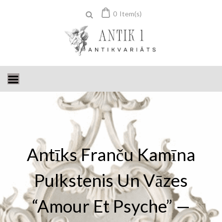
Skip
0
Item(s)
to
content
Antīks Franču Kamīna
Pulkstenis Un Vāzes
“Amour Et Psyche” —