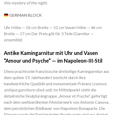
this mystery of the night.
GERMAN BLOCK
Uhr Höhe — 56 cm Breite — 52 cm Vasen Höhe — 46 cm
Breite — 17 cm Der Preis gilt für 3 Teile (Garnitur —
ensemble
).
Antike Kamingarnitur mit Uhr und Vasen
“Amour und Psyche” — im Napoleon-III-Stil
Diese prachtvolle französische dreiteilige Kamingarnitur aus
dem späten 19. Jahrhundert besticht durch ihre
handwerkliche Qualität und monumentale Präsenz (
canova
antique garniture clock set
). Im Mittelpunkt steht die
detailreiche Skulpturengruppe „Amour et Psyche“, gefertigt
nach dem weltberühmten Meisterwerk von Antonio Canova,
dem persönlichen Bildhauer von Napoleon Bonaparte. Die
Figuren sowie die flankierenden Prunkvasen sind aus dunkel