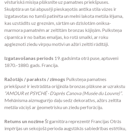
vēsturiskā misiņa plāksnīte uz pamatnes priekšpuses.
Skulptūra un tai abpusēji pieskaņotās antīka stila vāzes ir
izgatavotas no tumši patinēta un melni lakota metāla lējuma,
kas uzstādīts uz greznām, sārtām un dzīslotām oniksa-
marmora pamatnēm ar zeltītām bronzas kājiņām. Pulksteņa
ciparnīca ir no baltas emaljas, ko rotā smalki, ar roku
apgleznoti ziedu virpņu motīvi un ažūri zeltīti rādītāji.
Izgatavošanas periods
19. gadsimta otrā puse, aptuveni
1870.–1880. gads. Francija.
Ražotājs / paraksts / zīmogs
Pulksteņa pamatnes
priekšpusē ir iestrādāta oriģināla bronzas plāksne ar uzrakstu
“AMOUR et PSYCHÉ · D’après Canova (Musée du Louvre)”
.
Mehānisma aizmugurējo daļu sedz dekoratīvs, ažūrs zeltīta
metāla vāciņš ar ģeometrisku un ziedu perforāciju.
Retums un nozīme
Šī garnitūra reprezentē Francijas Otrās
impērijas un sekojošā perioda augstākās sabiedrības estētiku,