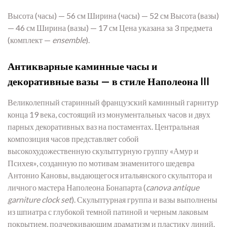
Высота (часы) — 56 см Ширина (часы) — 52 см Высота (вазы)
— 46 см Ширина (вазы) — 17 см Цена указана за 3 предмета
(комплект —
ensemble
).
Антикварные каминные часы и
декоративные вазы — в стиле Наполеона III
Великолепный старинный французский каминный гарнитур
конца 19 века, состоящий из монументальных часов и двух
парных декоративных ваз на постаментах. Центральная
композиция часов представляет собой
высокохудожественную скульптурную группу «Амур и
Психея», созданную по мотивам знаменитого шедевра
Антонио Кановы, выдающегося итальянского скульптора и
личного мастера Наполеона Бонапарта (
canova antique
garniture clock set
). Скульптурная группа и вазы выполнены
из шпиатра с глубокой темной патиной и черным лаковым
покрытием, подчеркивающим драматизм и пластику линий.