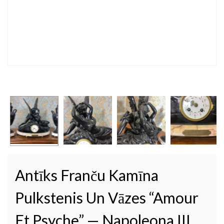
Antīks Franču Kamīna
Pulkstenis Un Vāzes “Amour
Et Psyche” — Napoleona III