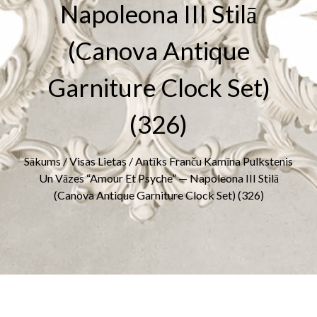
Napoleona III Stilā
(canova Antique
Garniture Clock Set)
(326)
Sākums
/
Visas Lietas
/ Antīks Franču Kamīna Pulkstenis
Un Vāzes “Amour Et Psyche” — Napoleona III Stilā
(canova Antique Garniture Clock Set) (326)