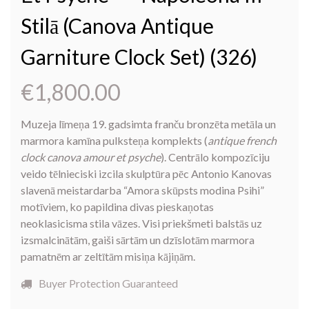
Stilā (canova Antique
Garniture Clock Set) (326)
€
1,800.00
Muzeja līmeņa 19. gadsimta franču bronzēta metāla un
marmora kamīna pulksteņa komplekts (
antique french
clock canova amour et psyche
). Centrālo kompozīciju
veido tēlnieciski izcila skulptūra pēc Antonio Kanovas
slavenā meistardarba “Amora skūpsts modina Psihi”
motīviem, ko papildina divas pieskaņotas
neoklasicisma stila vāzes. Visi priekšmeti balstās uz
izsmalcinātām, gaiši sārtām un dzīslotām marmora
pamatnēm ar zeltītām misiņa kājiņām.
Buyer Protection Guaranteed