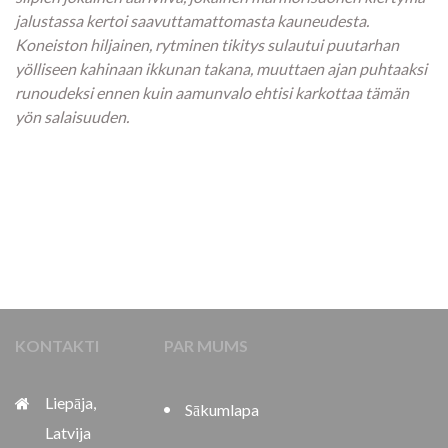
jalustassa kertoi saavuttamattomasta kauneudesta.
Koneiston hiljainen, rytminen tikitys sulautui puutarhan
yölliseen kahinaan ikkunan takana, muuttaen ajan puhtaaksi
runoudeksi ennen kuin aamunvalo ehtisi karkottaa tämän
yön salaisuuden.
KONTAKTI
PAR MUMS
Liepāja,
Sākumlapa
Latvija