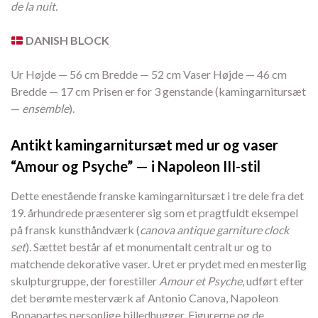
de la nuit.
DANISH BLOCK
Ur Højde — 56 cm Bredde — 52 cm Vaser Højde — 46 cm
Bredde — 17 cm Prisen er for 3 genstande (kamingarnitursæt
—
ensemble
).
Antikt kamingarnitursæt med ur og vaser
“Amour og Psyche” — i Napoleon III-stil
Dette enestående franske kamingarnitursæt i tre dele fra det
19. århundrede præsenterer sig som et pragtfuldt eksempel
på fransk kunsthåndværk (
canova antique garniture clock
set
). Sættet består af et monumentalt centralt ur og to
matchende dekorative vaser. Uret er prydet med en mesterlig
skulpturgruppe, der forestiller
Amour et Psyche
, udført efter
det berømte mesterværk af Antonio Canova, Napoleon
Bonapartes personlige billedhugger. Figurerne og de