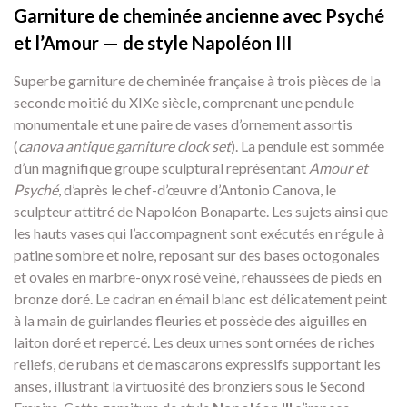
Garniture de cheminée ancienne avec Psyché
et l’Amour — de style Napoléon III
Superbe garniture de cheminée française à trois pièces de la
seconde moitié du XIXe siècle, comprenant une pendule
monumentale et une paire de vases d’ornement assortis
(
canova antique garniture clock set
). La pendule est sommée
d’un magnifique groupe sculptural représentant
Amour et
Psyché
, d’après le chef-d’œuvre d’Antonio Canova, le
sculpteur attitré de Napoléon Bonaparte. Les sujets ainsi que
les hauts vases qui l’accompagnent sont exécutés en régule à
patine sombre et noire, reposant sur des bases octogonales
et ovales en marbre-onyx rosé veiné, rehaussées de pieds en
bronze doré. Le cadran en émail blanc est délicatement peint
à la main de guirlandes fleuries et possède des aiguilles en
laiton doré et repercé. Les deux urnes sont ornées de riches
reliefs, de rubans et de mascarons expressifs supportant les
anses, illustrant la virtuosité des bronziers sous le Second