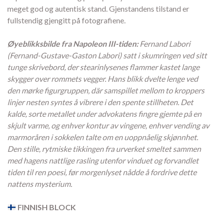
meget god og autentisk stand. Gjenstandens tilstand er
fullstendig gjengitt på fotografiene.
Øyeblikksbilde fra Napoleon III-tiden:
Fernand Labori
(Fernand-Gustave-Gaston Labori) satt i skumringen ved sitt
tunge skrivebord, der stearinlysenes flammer kastet lange
skygger over rommets vegger. Hans blikk dvelte lenge ved
den mørke figurgruppen, där samspillet mellom to kroppers
linjer nesten syntes å vibrere i den spente stillheten. Det
kalde, sorte metallet under advokatens fingre gjemte på en
skjult varme, og enhver kontur av vingene, enhver vending av
marmoråren i sokkelen talte om en uoppnåelig skjønnhet.
Den stille, rytmiske tikkingen fra urverket smeltet sammen
med hagens nattlige rasling utenfor vinduet og forvandlet
tiden til ren poesi, før morgenlyset nådde å fordrive dette
nattens mysterium.
FINNISH BLOCK