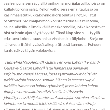
vaaleanpunaisen sävyisillä oniks-marmorijalustoilla, joissa on
kullatut pronssijalat. Kellon valkoisessa emalitaulussa on
käsinmaalatut kukkaköynnöskoristelut ja sirot, kullatut
osoittimet. Sivumaljakot on koristeltu runsailla reliefeillä,
nauha-aiheilla ja ilmeikkäillä maskoroneilla, jotka korostavat
historismin
ajan näyttävyyttä. Tämä
Napoleon III -tyyliä
edustava kokonaisuus on harvinainen keräilykohde. Sarja on
säilynyt erittäin hyvässä, alkuperäisessä kunnossa. Esineen
kunto näkyy täysin valokuvissa.
Tunnelma Napoleon III -ajalta:
Fernand Labori (Fernand-
Gustave-Gaston Labori) istui hämärässä painavan
kirjoituspöytänsä ääressä, jossa kynttilänliekit heittivät
pitkiä varjoja huoneen seinille. Hänen katseensa viipyi
pitkään tummassa hahmoryhmässä, jossa kahden kehon
linjojen vuorovaikutus näytti melkein tärisevän
jännittyneessä hiljaisuudessa. Asianajajan sormien alla oleva
kylmä, musta metalli kätki sisäänsä salaisen lämmön, ja
siipien jokainen ääriviiva, jokainen marmorisuonen kiertymä