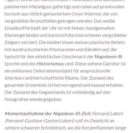
patiniertem Metallguss gefertigt und ruhen auf prunkvollen
Sockeln aus rötlich gemustertem Onyx-Marmor, die von
vergoldeten Bronzefüßen getragen werden. Das weiße
Emaillezifferblatt der Uhr ist mit feinen, handgemalten
Blumengirlanden und kunstvoll durchbrochenen vergoldeten
Zeigern verziert. Die beiden Vasen weisen plastische Reliefs
mit ausdrucksstarken Maskaronen und Bändern auf, die
typisch für den eklektischen Geschmack der
Napoleon-III
-
Epoche und des
Historismus
sind. Diese seltene Garnitur ist
ein exklusives Dekorationsobjekt für anspruchsvolle
Interieurs und herrschaftliche Räume. Der Zustand des
gesamten Ensembles ist hervorragend und museal erhalten.
Der Zustand des Gegenstands ist vollständig auf den
Fotografien wiedergegeben.
Momentaufnahme der Napoleon-III-Zeit:
Fernand Labori
(Fernand-Gustave-Gaston Labori) saß im Zwielicht an
seinem schweren Schreibtisch, wo die Kerzenflammen lange