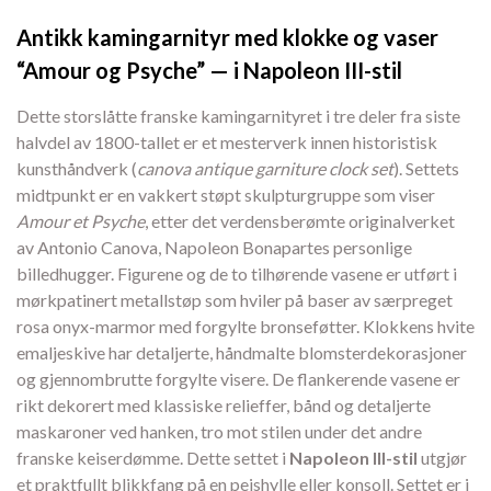
Antikk kamingarnityr med klokke og vaser
“Amour og Psyche” — i Napoleon III-stil
Dette storslåtte franske kamingarnityret i tre deler fra siste
halvdel av 1800-tallet er et mesterverk innen historistisk
kunsthåndverk (
canova antique garniture clock set
). Settets
midtpunkt er en vakkert støpt skulpturgruppe som viser
Amour et Psyche
, etter det verdensberømte originalverket
av Antonio Canova, Napoleon Bonapartes personlige
billedhugger. Figurene og de to tilhørende vasene er utført i
mørkpatinert metallstøp som hviler på baser av særpreget
rosa onyx-marmor med forgylte bronseføtter. Klokkens hvite
emaljeskive har detaljerte, håndmalte blomsterdekorasjoner
og gjennombrutte forgylte visere. De flankerende vasene er
rikt dekorert med klassiske relieffer, bånd og detaljerte
maskaroner ved hanken, tro mot stilen under det andre
franske keiserdømme. Dette settet i
Napoleon III-stil
utgjør
et praktfullt blikkfang på en peishylle eller konsoll. Settet er i