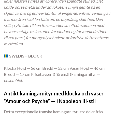
linjer næsten syntes at vibrere i den spændte stilhed. Det
kolde, sorte metal under advokatens fingre gemte på en
skjult varme, og enhver kontur af vingerne, enhver vending av
marmoråren i soklen talte om en uopnåelig skønhed. Den
stille, rytmiske tikken fra urværket smeltede sammen med
havens natlige raslen uden for vinduet og forvandlede tiden
til ren poesi, før morgenlyset nåede at fordrive dette nattens
mysterium.
SWEDISH BLOCK
Klocka Höjd — 56 cm Bredd — 52 cm Vaser Höjd — 46 cm
Bredd — 17 cm Priset avser 3 föremål (kamingarnityr —
ensemble
).
Antikt kamingarnityr med klocka och vaser
“Amour och Psyche” — i Napoleon III-stil
Detta exceptionella franska kamingarnityr i tre delar från