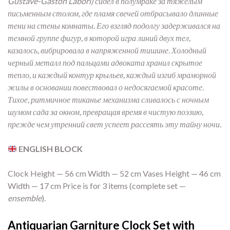
Gustave-Gaston Labori) сидел в полумраке за тяжелым
письменным столом, где пламя свечей отбрасывало длинные
тени на стены комнаты. Его взгляд подолгу задерживался на
темной группе фигур, в которой игра линий двух тел,
казалось, вибрировала в напряженной тишине. Холодный
черный металл под пальцами адвоката хранил скрытое
тепло, и каждый контур крыльев, каждый изгиб мраморной
жилы в основании повествовал о недосягаемой красоте.
Тихое, ритмичное тиканье механизма сливалось с ночным
шумом сада за окном, превращая время в чистую поэзию,
прежде чем утренний свет успеет рассеять эту тайну ночи.
ENGLISH BLOCK
Clock Height — 56 cm Width — 52 cm Vases Height — 46 cm
Width — 17 cm Price is for 3 items (complete set —
ensemble
).
Antiquarian Garniture Clock Set with