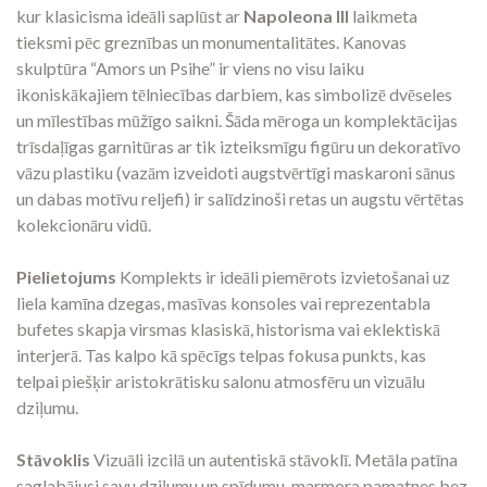
kur klasicisma ideāli saplūst ar
Napoleona III
laikmeta
tieksmi pēc greznības un monumentalitātes. Kanovas
skulptūra “Amors un Psihe” ir viens no visu laiku
ikoniskākajiem tēlniecības darbiem, kas simbolizē dvēseles
un mīlestības mūžīgo saikni. Šāda mēroga un komplektācijas
trīsdaļīgas garnitūras ar tik izteiksmīgu figūru un dekoratīvo
vāzu plastiku (vazām izveidoti augstvērtīgi maskaroni sānus
un dabas motīvu reljefi) ir salīdzinoši retas un augstu vērtētas
kolekcionāru vidū.
Pielietojums
Komplekts ir ideāli piemērots izvietošanai uz
liela kamīna dzegas, masīvas konsoles vai reprezentabla
bufetes skapja virsmas klasiskā, historisma vai eklektiskā
interjerā. Tas kalpo kā spēcīgs telpas fokusa punkts, kas
telpai piešķir aristokrātisku salonu atmosfēru un vizuālu
dziļumu.
Stāvoklis
Vizuāli izcilā un autentiskā stāvoklī. Metāla patīna
saglabājusi savu dziļumu un spīdumu, marmora pamatnes bez