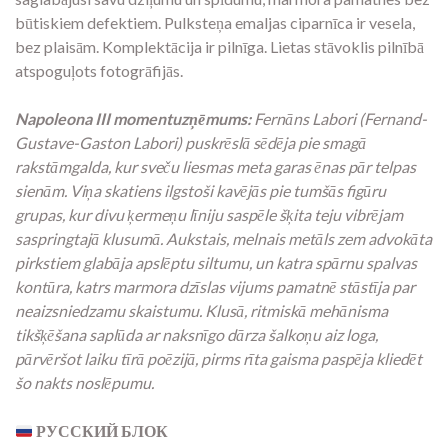
būtiskiem defektiem. Pulksteņa emaljas ciparnīca ir vesela,
bez plaisām. Komplektācija ir pilnīga. Lietas stāvoklis pilnībā
atspoguļots fotogrāfijās.
Napoleona III momentuzņēmums:
Fernāns Labori (Fernand-
Gustave-Gaston Labori) puskrēslā sēdēja pie smagā
rakstāmgalda, kur sveču liesmas meta garas ēnas pār telpas
sienām. Viņa skatiens ilgstoši kavējās pie tumšās figūru
grupas, kur divu ķermeņu līniju saspēle šķita teju vibrējam
saspringtajā klusumā. Aukstais, melnais metāls zem advokāta
pirkstiem glabāja apslēptu siltumu, un katra spārnu spalvas
kontūra, katrs marmora dzīslas vijums pamatnē stāstīja par
neaizsniedzamu skaistumu. Klusā, ritmiskā mehānisma
tikšķēšana saplūda ar naksnīgo dārza šalkoņu aiz loga,
pārvēršot laiku tīrā poēzijā, pirms rīta gaisma paspēja kliedēt
šo nakts noslēpumu.
РУССКИЙ БЛОК